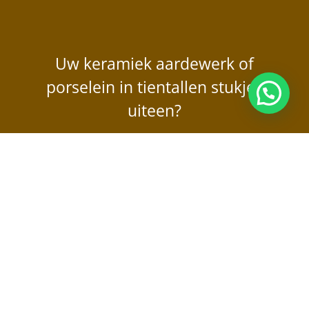
Uw keramiek aardewerk of
porselein in tientallen stukjes
uiteen?
Op zoek naar een
professionele
restaurateur?
Bel ons op 06 46 308 055